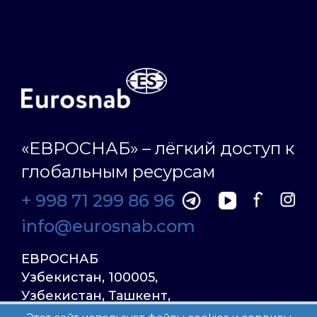
«ЕВРОСНАБ» – лёгкий доступ к
глобальным ресурсам
+ 998 71 299 86 96
info@eurosnab.com
ЕВРОСНАБ
Узбекистан, 100005,
Узбекистан, Ташкент,
Улица Фаргона Йули