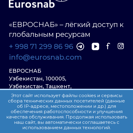
«ЕВРОСНАБ» – лёгкий доступ к
глобальным ресурсам
+ 998 71 299 86 96
info@eurosnab.com
ЕВРОСНАБ
Узбекистан, 100005,
Узбекистан, Ташкент,
Улица Фаргона Йули
Этот сайт использует файлы cookies и сервисы
сбора технических данных посетителей (данные
23, дом 31
об IP-адресе, местоположении и др.) для
обеспечения работоспособности и улучшения
качества обслуживания. Продолжая использовать
Все права защищены.
наш сайт, вы автоматически соглашаетесь с
Пользовательское соглашение
использованием данных технологий.