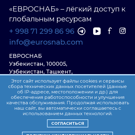
«ЕВРОСНАБ» – лёгкий доступ к
глобальным ресурсам
+ 998 71 299 86 96
info@eurosnab.com
ЕВРОСНАБ
Узбекистан, 100005,
Узбекистан, Ташкент,
Улица Фаргона Йули
Этот сайт использует файлы cookies и сервисы
сбора технических данных посетителей (данные
23, дом 31
об IP-адресе, местоположении и др.) для
обеспечения работоспособности и улучшения
качества обслуживания. Продолжая использовать
Все права защищены.
наш сайт, вы автоматически соглашаетесь с
Пользовательское соглашение
использованием данных технологий.
СОГЛАСИТЬСЯ