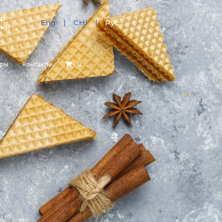
тр
Eng
CHI
Рус
зки
еры
Контакты
0