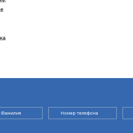
ые
ка