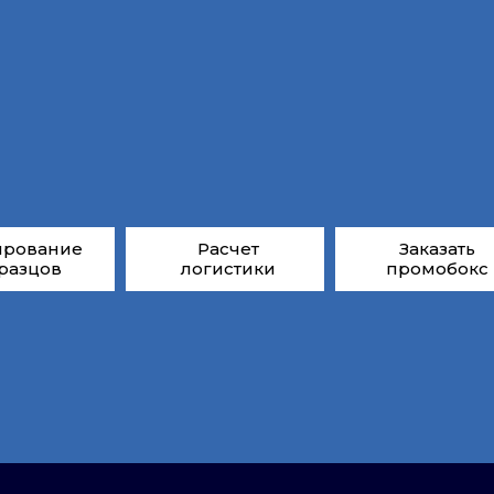
ирование
Расчет
Заказать
разцов
логистики
промобокс