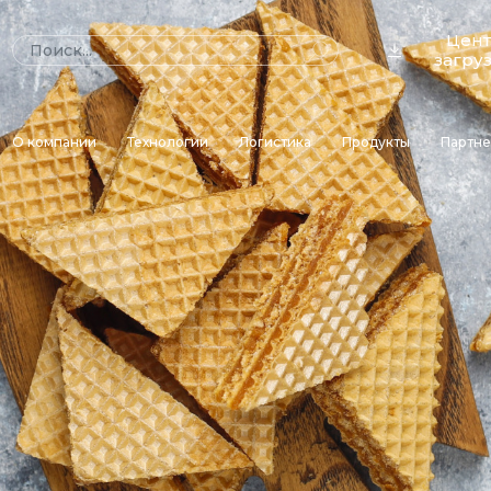
Цен
загру
О компании
Технологии
Логистика
Продукты
Партн