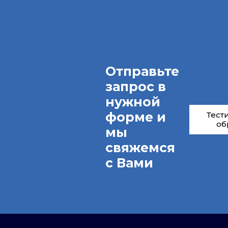
Отправьте
запрос в
нужной
форме и
Тест
об
мы
свяжемся
с Вами