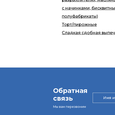
с начинками, бисквитн
полуфабрикаты)
Торт/пирожные
Сладкая сдобная выпеч
Обратная
связь
Мы вам перезвоним