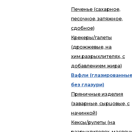
Печенье (сахарное,
песочное, затяжное,
сдобное)
Крекеры/галеты
(дрожжевые, на
хим.разрыхлителях, с
добавлением жира)
Вафли (глазированные
без глазури)
Пряничные изделия
(заварные, сырцовые, с
начинкой)
Кексы/рулеты (на
разрыхлителях, маслян