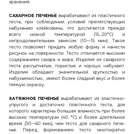
хранения.
САХАРНОЕ ПЕЧЕНЬЕ
вырабатывают из пластичного
теста, при соблюдении условий пре­пятствующих
набуханию клейковины, что достигается прежде
всего низкой темпера­турой (15...20°С) и
непродолжительным за­месом (10—15 мин). Такое
тесто позволяет придать любую форму и нанести
рисунок на поверхности. Тесто отличается высоким
содержанием сахара и жира. Изделия из сахарного
теста рассыпчатые, пористые и хорошо набухают.
Изделия обладают значительной хрупкостью и
набухаемостью, имеют более сладкий вкус и более
темную окраску.
ЗАТЯЖНОЕ ПЕЧЕНЬЕ
вырабатывают из элас­тично-
упругого и достаточно пластичного теста, для
которого характерны большая влажнос­ть при более
высоких темпе­ратурах (40 °С) и более длительное
время (30—60 мин), чем тесто для сахарного пече­
нья. Перед формованием тесто многократ­но