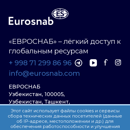
«ЕВРОСНАБ» – лёгкий доступ к
глобальным ресурсам
+ 998 71 299 86 96
info@eurosnab.com
ЕВРОСНАБ
Узбекистан, 100005,
Узбекистан, Ташкент,
Улица Фаргона Йули
Этот сайт использует файлы cookies и сервисы
сбора технических данных посетителей (данные
23, дом 31
об IP-адресе, местоположении и др.) для
обеспечения работоспособности и улучшения