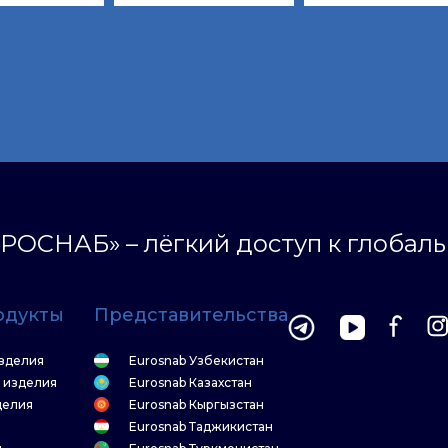
РОСНАБ» – лёгкий доступ к глобал
одукты
Представительства
зделия
Eurosnab Узбекистан
 изделия
Eurosnab Казахстан
делия
Eurosnab Кыргызстан
Eurosnab Таджикистан