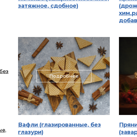
затяжное, сдобное)
(дрож
хим.р
добав
без
Подробнее
Вафли (глазированные, без
Прян
ые,
глазури)
(зава