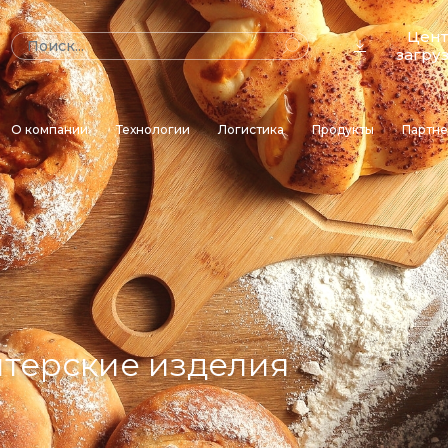
Цен
загру
О компании
Технологии
Логистика
Продукты
Партн
терские изделия