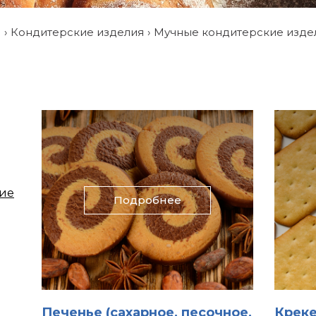
и
Кондитерские изделия
Мучные кондитерские изде
кие
Подробнее
Печенье (сахарное, песочное,
Крек