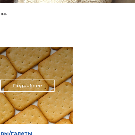
лия
Подробнее
еры/галеты