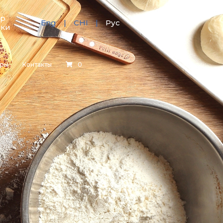
тр
Eng
CHI
Рус
зки
еры
Контакты
0