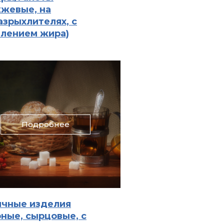
жевые, на
азрыхлителях, с
лением жира)
Подробнее
ичные изделия
рные, сырцовые, с