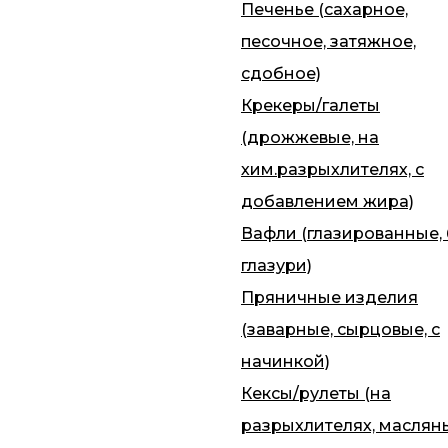
Печенье (сахарное,
песочное, затяжное,
сдобное)
Крекеры/галеты
(дрожжевые, на
хим.разрыхлителях, с
добавлением жира)
Вафли (глазированные, 
глазури)
Пряничные изделия
(заварные, сырцовые, с
начинкой)
Кексы/рулеты (на
разрыхлителях, маслян