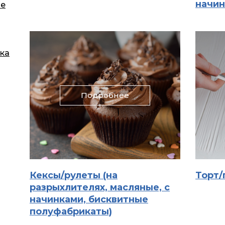
начин
ые
ка
Подробнее
Кексы/рулеты (на
Торт
разрыхлителях, масляные, с
начинками, бисквитные
полуфабрикаты)