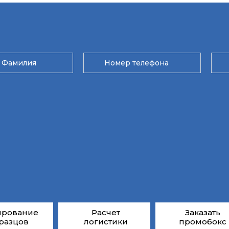
ирование
Расчет
Заказать
разцов
логистики
промобокс