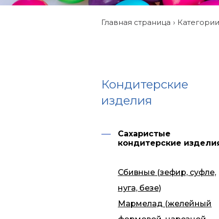
Главная страница
Категори
Кондитерские
изделия
Сахаристые
кондитерские издели
Сбивные (зефир, суфле,
нуга, безе)
Мармелад (желейный