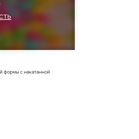
а
сть
й формы с накатанной