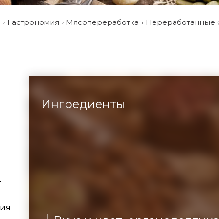
и
Гастрономия
Мясопереработка
Переработанные о
Ингредиенты
ы
ция