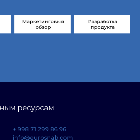
Маркетинговый
Разработка
обзор
продукта
ьным ресурсам
+ 998 71 299 86 96
info@eurosnab.com