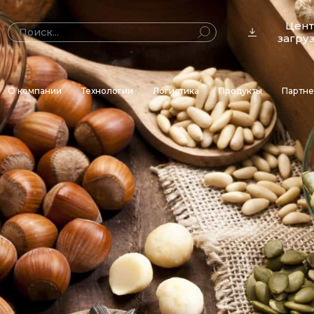
Цен
загру
О компании
Технологии
Логистика
Продукты
Партн