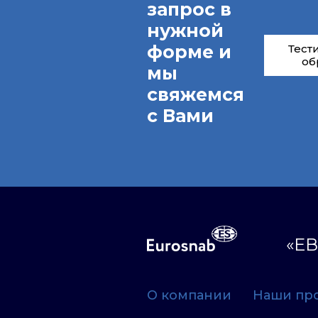
запрос в
нужной
форме и
Тест
об
мы
свяжемся
с Вами
«ЕВ
О компании
Наши пр