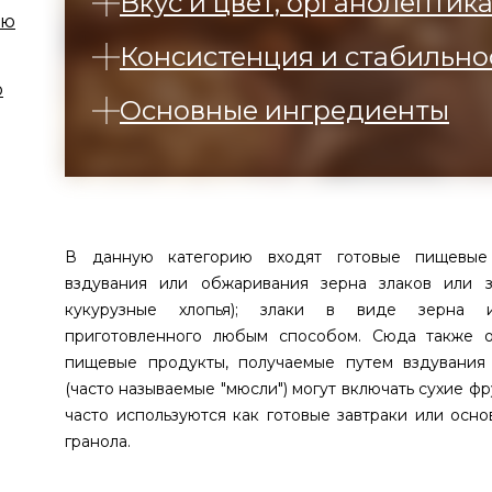
Вкус и цвет, органолептик
ию
Консистенция и стабильно
ю
Основные ингредиенты
В данную категорию входят готовые пищевые
вздувания или обжаривания зерна злаков или з
кукурузные хлопья); злаки в виде зерна и
приготовленного любым способом. Сюда также о
пищевые продукты, получаемые путем вздувания 
(часто называемые "мюсли") могут включать сухие фру
часто используются как готовые завтраки или осно
гранола.