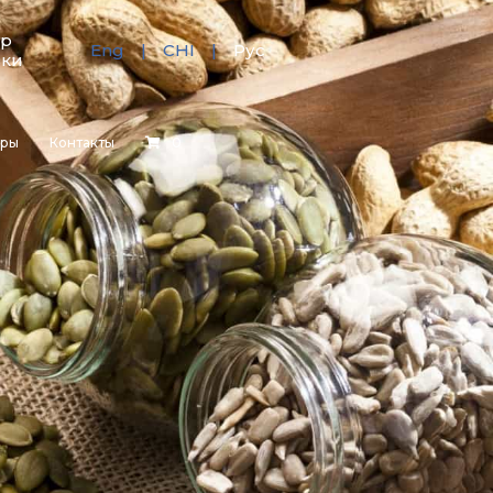
тр
Eng
CHI
Рус
зки
еры
Контакты
0