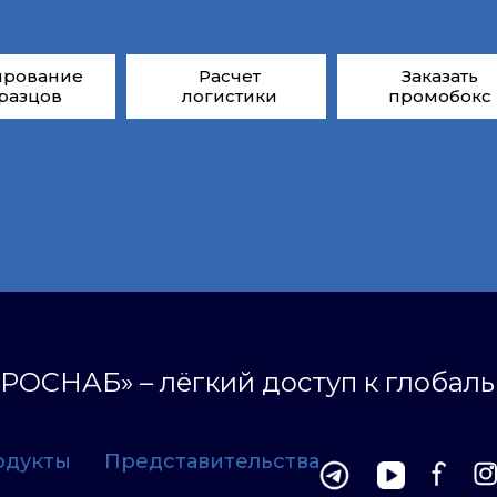
ирование
Расчет
Заказать
разцов
логистики
промобокс
РОСНАБ» – лёгкий доступ к глобал
одукты
Представительства