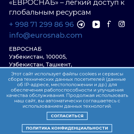
«ЕВРОСНАБ» – лёгкий доступ к
глобальным ресурсам
+ 998 71 299 86 96
info@eurosnab.com
ЕВРОСНАБ
Узбекистан, 100005,
Узбекистан, Ташкент,
Улица Фаргона Йули
Этот сайт использует файлы cookies и сервисы
сбора технических данных посетителей (данные
23, дом 31
об IP-адресе, местоположении и др.) для
обеспечения работоспособности и улучшения
качества обслуживания. Продолжая использовать
Все права защищены.
наш сайт, вы автоматически соглашаетесь с
Пользовательское соглашение
использованием данных технологий.
СОГЛАСИТЬСЯ
ПОЛИТИКА КОНФИДЕНЦИАЛЬНОСТИ