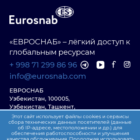
«ЕВРОСНАБ» – лёгкий доступ к
глобальным ресурсам
+ 998 71 299 86 96
info@eurosnab.com
ЕВРОСНАБ
Узбекистан, 100005,
Узбекистан, Ташкент,
Улица Фаргона Йули
Этот сайт использует файлы cookies и сервисы
сбора технических данных посетителей (данные
23, дом 31
об IP-адресе, местоположении и др.) для
обеспечения работоспособности и улучшения
качества обслуживания. Продолжая использовать