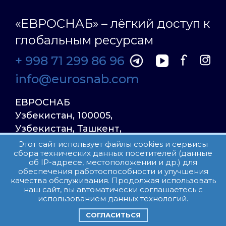
«ЕВРОСНАБ» – лёгкий доступ к
глобальным ресурсам
+ 998 71 299 86 96
info@eurosnab.com
ЕВРОСНАБ
Узбекистан, 100005,
Узбекистан, Ташкент,
Улица Фаргона Йули
Этот сайт использует файлы cookies и сервисы
сбора технических данных посетителей (данные
23, дом 31
об IP-адресе, местоположении и др.) для
обеспечения работоспособности и улучшения
качества обслуживания. Продолжая использовать
Все права защищены.
наш сайт, вы автоматически соглашаетесь с
Пользовательское соглашение
использованием данных технологий.
СОГЛАСИТЬСЯ