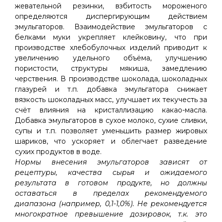
жевательной резинки, взбитость мороженого
определяются диспергирующим действием
эмульгаторов. Взаимодействие эмульгаторов с
белками муки укрепляет клейковину, что при
производстве хлебобулочных изделий приводит к
увеличению удельного объёма, улучшению
пористости, структуры мякиша, замедлению
черствения. В производстве шоколада, шоколадных
глазурей и т.п. добавка эмульгатора снижает
вязкость шоколадных масс, улучшает их текучесть за
счёт влияния на кристаллизацию какао-масла.
Добавка эмульгаторов в сухое молоко, сухие сливки,
супы и т.п. позволяет уменьшить размер жировых
шариков, что ускоряет и облегчает разведение
сухих продуктов в воде.
Нормы внесения эмульгаторов зависят от
рецептуры, качества сырья и ожидаемого
результата в готовом продукте, но должны
оставаться в пределах рекомендуемого
диапазона (например, 0,1-1,0%). Не рекомендуется
многократное превышение дозировок, т.к. это