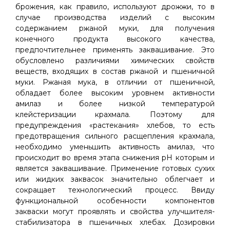
брожения, как правило, используют дрожжи, то в
случае производства изделий с высоким
содержанием ржаной муки, для получения
конечного продукта высокого качества,
предпочтительнее применять заквашивание. Это
обусловлено различиями химических свойств
веществ, входящих в состав ржаной и пшеничной
муки. Ржаная мука, в отличии от пшеничной,
обладает более высоким уровнем активности
амилаз и более низкой температурой
клейстеризации крахмала. Поэтому для
предупреждения «растекания» хлебов, то есть
предотвращения сильного расщепления крахмала,
необходимо уменьшить активность амилаз, что
происходит во время этапа снижения pH которым и
является заквашивание. Применение готовых сухих
или жидких заквасок значительно облегчает и
сокращает технологический процесс. Ввиду
функциональной особенности компонентов
закваски могут проявлять и свойства улучшителя-
стабилизатора в пшеничных хлебах. Дозировки