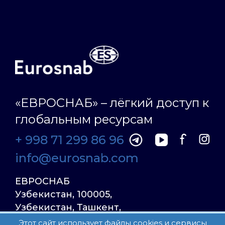
«ЕВРОСНАБ» – лёгкий доступ к
глобальным ресурсам
+ 998 71 299 86 96
info@eurosnab.com
ЕВРОСНАБ
Узбекистан, 100005,
Узбекистан, Ташкент,
Улица Фаргона Йули
Этот сайт использует файлы cookies и сервисы