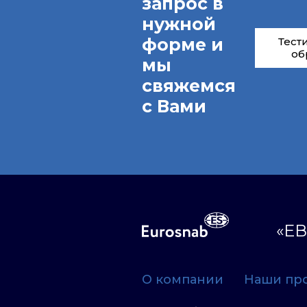
запрос в
нужной
форме и
Тест
об
мы
свяжемся
с Вами
«ЕВ
О компании
Наши пр