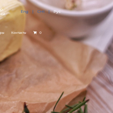
тр
Eng
CHI
Рус
зки
еры
Контакты
0