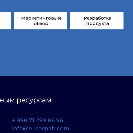
Маркетинговый
Разработка
обзор
продукта
ьным ресурсам
+ 998 71 299 86 96
info@eurosnab.com