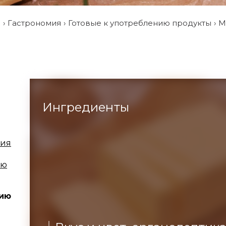
и
Гастрономия
Готовые к употреблению продукты
М
Ингредиенты
ция
ию
нию