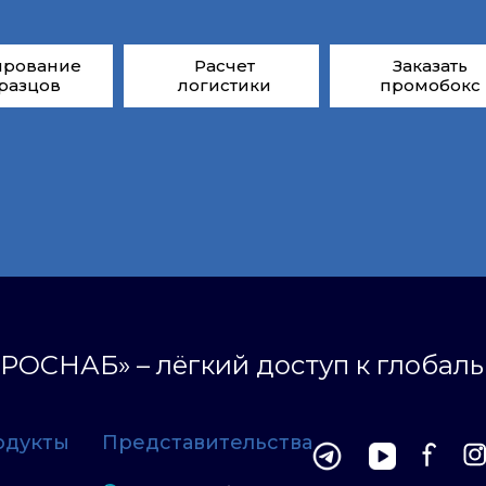
ирование
Расчет
Заказать
разцов
логистики
промобокс
РОСНАБ» – лёгкий доступ к глобал
одукты
Представительства