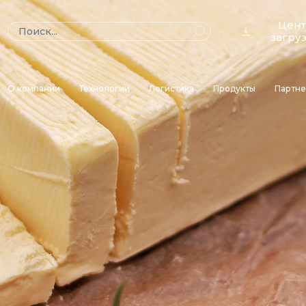
Цен
загру
О компании
Технологии
Логистика
Продукты
Партн