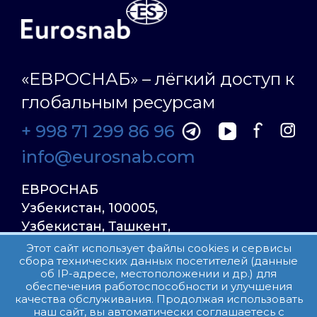
«ЕВРОСНАБ» – лёгкий доступ к
глобальным ресурсам
+ 998 71 299 86 96
info@eurosnab.com
ЕВРОСНАБ
Узбекистан, 100005,
Узбекистан, Ташкент,
Улица Фаргона Йули
Этот сайт использует файлы cookies и сервисы
сбора технических данных посетителей (данные
23, дом 31
об IP-адресе, местоположении и др.) для
обеспечения работоспособности и улучшения
качества обслуживания. Продолжая использовать
Все права защищены.
наш сайт, вы автоматически соглашаетесь с