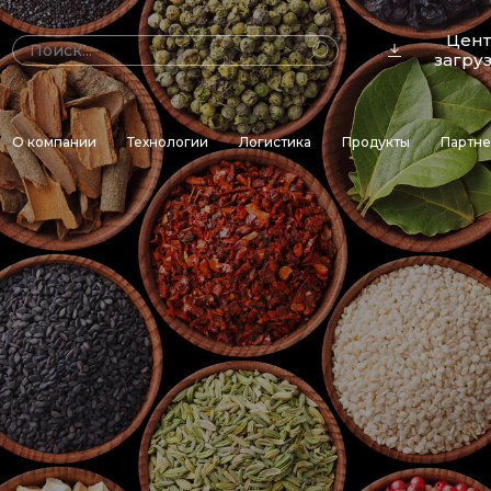
Цен
загру
О компании
Технологии
Логистика
Продукты
Партн