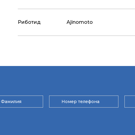
Риботид
Ajinomoto