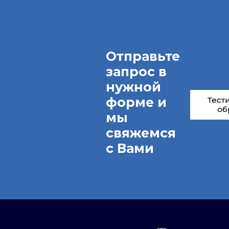
Отправьте
запрос в
нужной
форме и
Тест
об
мы
свяжемся
с Вами