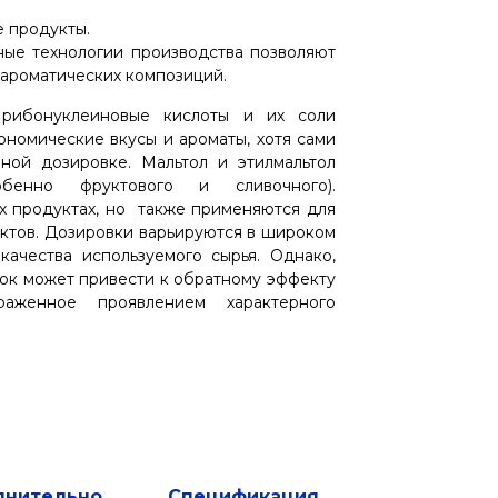
 продукты.
ные технологии производства позволяют
я ароматических композиций.
е рибонуклеиновые кислоты и их соли
ономические вкусы и ароматы, хотя сами
ной дозировке. Мальтол и этилмальтол
бенно фруктового и сливочного).
х продуктах, но также применяются для
уктов. Дозировки варьируются в широком
ачества используемого сырья. Однако,
к может привести к обратному эффекту
раженное проявлением характерного
лнительно
Спецификация