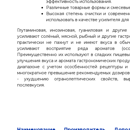
эффективность использования.
Различные товарные формы и смесевые
Высокая степень очистки и современ
использовать в качестве усилителя дл
Глутаминовая, инозиновая, гуаниловая и други
усиливают солёный, мясной, рыбный и другие гастр
практически не пахнут и не имеют вкуса в обыч
усиливают восприятие ряда ароматов (осо
Преимущественно их используют в сладких пищевы
улучшения вкуса и аромата гастрономических прод
диапазоне с учетом ососбенностей рецептуры и к
многократное превышение рекомендуемых дозирово
- ухудшению огранолептических свойств, вы
послевкусия.
Наименование
Производитель
Допо