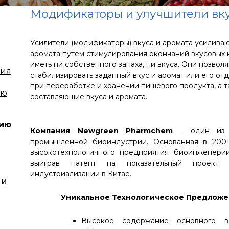
Модификаторы и улучшители вк
Усилители (модификаторы) вкуса и аромата усилива
аромата путём стимулирования окончаний вкусовых н
иметь ни собственного запаха, ни вкуса. Они позволя
ция
стабилизировать заданный вкус и аромат или его о
при переработке и хранении пищевого продукта, а 
ию
составляющие вкуса и аромата.
нию
Компания Newgreen Pharmchem
- один из в
промышленной биоиндустрии. Основанная в 2001 
высокотехнологичного предприятия биоинженерии
выиграв патент на показательный проект на
индустриализации в Китае.
 и
Уникальное Технологическое Предлож
Высокое содержание основного ве