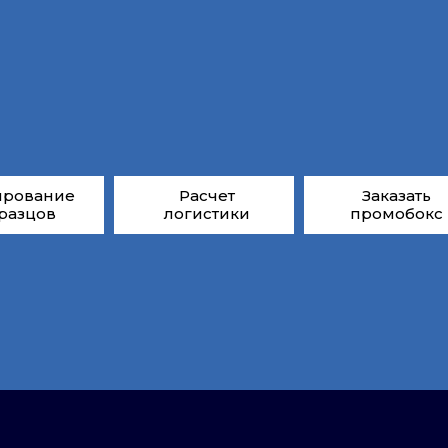
ирование
Расчет
Заказать
разцов
логистики
промобокс