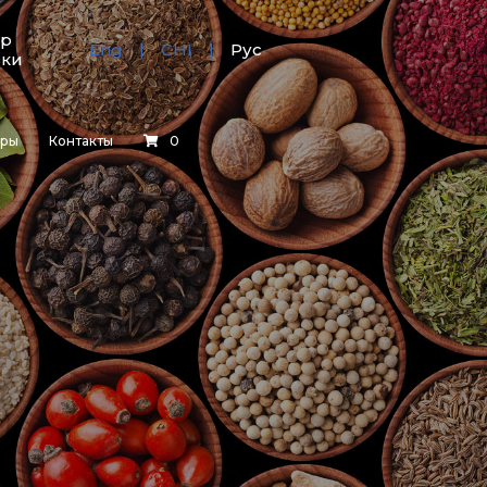
тр
Eng
CHI
Рус
зки
еры
Контакты
0