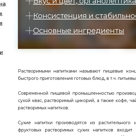
Вкус и цвет, органолептик
 на
х
Консистенция и стабильно
я
Основные ингредиенты
 и
Растворимыми напитками называют пищевые конц
быстрого приготовления готовых блюд, в т.ч. питьевы
Современной пищевой промышленностью производя
сухой квас, растворимый цикорий, а также кофе, ча
растворимых напитков.
Сухие напитки производятся из растительного
фруктовых растворимых сухих напитков входит