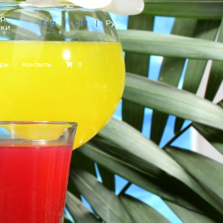
тр
Eng
CHI
Рус
зки
еры
Контакты
0