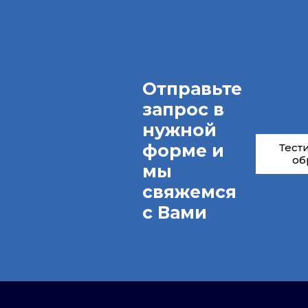
Отправьте
запрос в
нужной
форме и
Тест
об
мы
свяжемся
с Вами