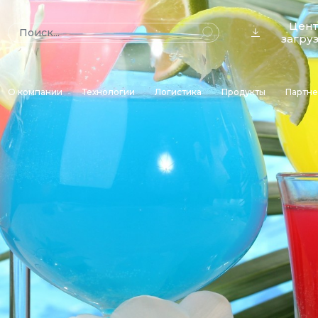
Цен
загру
О компании
Технологии
Логистика
Продукты
Партн