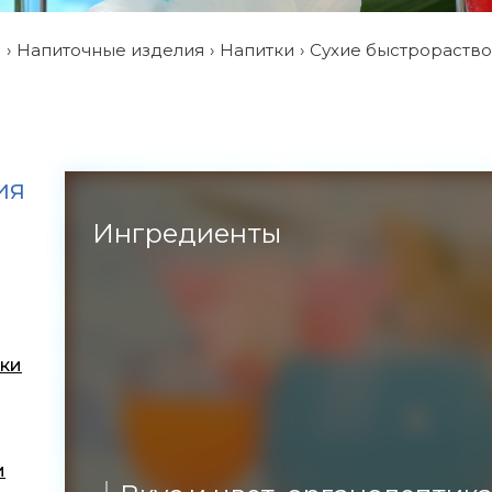
и
Напиточные изделия
Напитки
Сухие быстрораств
ия
Ингредиенты
ки
и