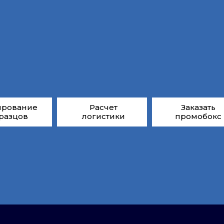
ирование
Расчет
Заказать
разцов
логистики
промобокс