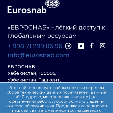
«ЕВРОСНАБ» – лёгкий доступ к
глобальным ресурсам
+ 998 71 299 86 96
info@eurosnab.com
ЕВРОСНАБ
Узбекистан, 100005,
Узбекистан, Ташкент,
Улица Фаргона Йули
Этот сайт использует файлы cookies и сервисы
сбора технических данных посетителей (данные
23, дом 31
об IP-адресе, местоположении и др.) для
обеспечения работоспособности и улучшения
качества обслуживания. Продолжая использовать
Все права защищены.
наш сайт, вы автоматически соглашаетесь с
Пользовательское соглашение