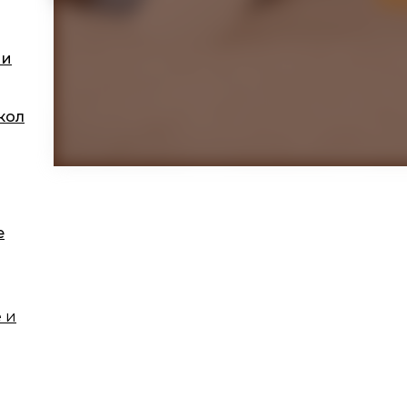
 и
кол
е
 и