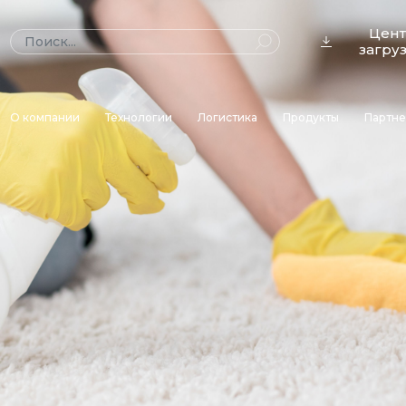
Цен
загру
О компании
Технологии
Логистика
Продукты
Партн