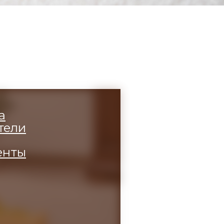
а
тели
енты