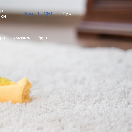
тр
Eng
CHI
Рус
зки
еры
Контакты
0