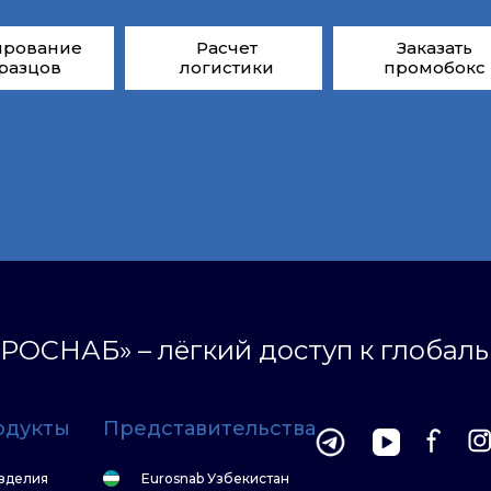
ирование
Расчет
Заказать
разцов
логистики
промобокс
РОСНАБ» – лёгкий доступ к глобал
одукты
Представительства
зделия
Eurosnab Узбекистан