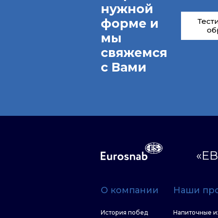
нужной
форме и
Тест
об
мы
свяжемся
с Вами
«ЕВ
О компании
Наши пр
История побед
Напиточные и