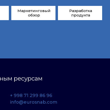
Маркетинговый
Разработка
обзор
продукта
ьным ресурсам
+ 998 71 299 86 96
info@eurosnab.com