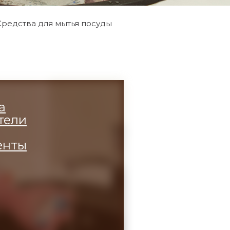
Средства для мытья посуды
а
тели
енты