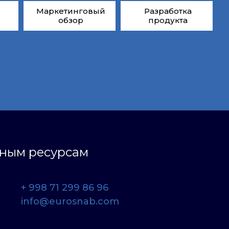
Маркетинговый
Разработка
обзор
продукта
ьным ресурсам
+ 998 71 299 86 96
info@eurosnab.com