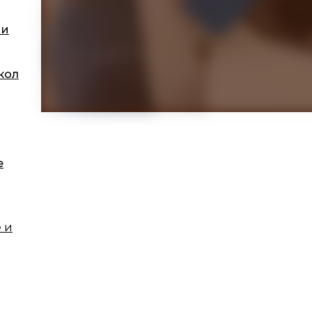
 и
кол
е
 и