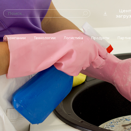
Цен
загру
О компании
Технологии
Логистика
Продукты
Партн