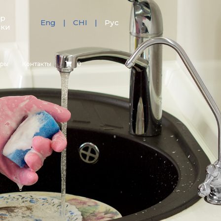
тр
Eng
CHI
Рус
зки
еры
Контакты
0