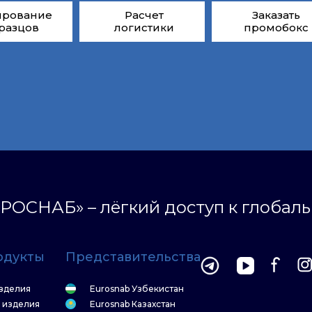
ирование
Расчет
Заказать
разцов
логистики
промобокс
РОСНАБ» – лёгкий доступ к глобал
одукты
Представительства
зделия
Eurosnab Узбекистан
 изделия
Eurosnab Казахстан