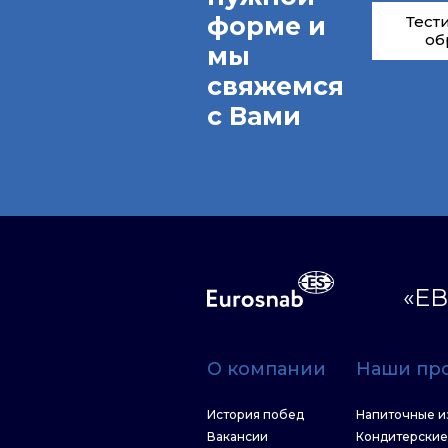
форме и
Тест
об
мы
свяжемся
с Вами
«ЕВ
О компании
Наши пр
История побед
Напиточные и
Вакансии
Кондитерские