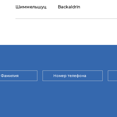
Шиммельшуц
Backaldrin