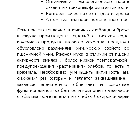
Оптимизация технологического проц
различных товарных форм и активности
Контроль качества со стандартизиров
Автоматизация производственного про
Если при изготовлении пшеничных хлебов для броже
в случае производства изделий с высоким сод
конечного продукта высокого качества, предпочт
обусловлено различиями химических свойств в
пшеничной муки. Ржаная мука, в отличии от пшен
активности амилаз и более низкой температурой 
предупреждения «растекания» хлебов, то есть 
крахмала, необходимо уменьшить активность ам
снижения pH которым и является заквашивание. 
заквасок значительно облегчает и сокращае
функциональной особенности компонентов закваски 
стабилизатора в пшеничных хлебах. Дозировки варьир