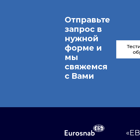
Отправьте
запрос в
нужной
форме и
Тест
об
мы
свяжемся
с Вами
«ЕВ