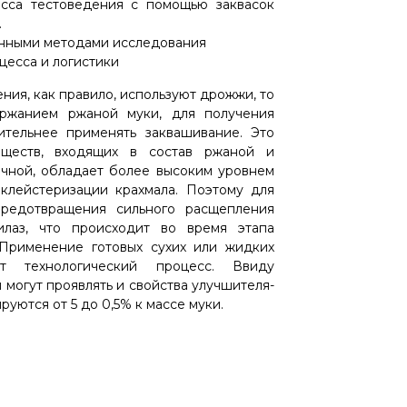
есса тестоведения с помощью заквасок
.
анными методами исследования
цесса и логистики
ния, как правило, используют дрожжи, то
ержанием ржаной муки, для получения
ительнее применять заквашивание. Это
еществ, входящих в состав ржаной и
ичной, обладает более высоким уровнем
клейстеризации крахмала. Поэтому для
предотвращения сильного расщепления
илаз, что происходит во время этапа
Применение готовых сухих или жидких
т технологический процесс. Ввиду
могут проявлять и свойства улучшителя-
уются от 5 до 0,5% к массе муки.