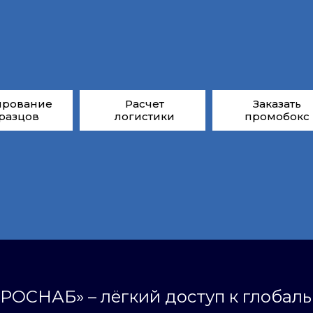
ирование
Расчет
Заказать
разцов
логистики
промобокс
РОСНАБ» – лёгкий доступ к глобал