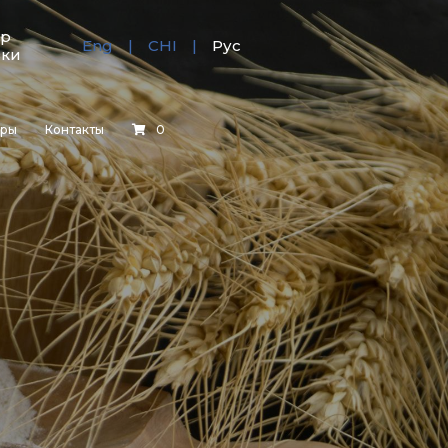
тр
Eng
CHI
Рус
зки
еры
Контакты
0