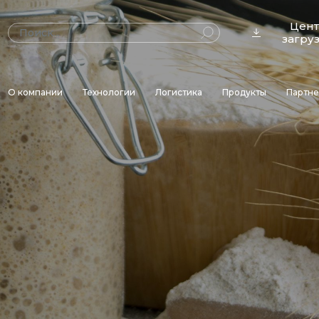
Цен
загру
О компании
Технологии
Логистика
Продукты
Партн