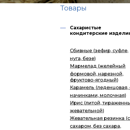
Товары
Сахаристые
кондитерские издели
Сбивные (зефир, суфле,
нуга, безе)
Мармелад (желейный
формовой, нарезной,
фруктово-ягодный)
Карамель (леденцовая, 
начинками, молочная)
Ирис (литой, тираженны
жевательной)
Жевательная резинка (с
сахаром, без сахара,