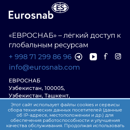
«ЕВРОСНАБ» – лёгкий доступ к
глобальным ресурсам
+ 998 71 299 86 96
info@eurosnab.com
ЕВРОСНАБ
Узбекистан, 100005,
Узбекистан, Ташкент,
Улица Фаргона Йули
Этот сайт использует файлы cookies и сервисы
сбора технических данных посетителей (данные
23, дом 31
об IP-адресе, местоположении и др.) для
обеспечения работоспособности и улучшения
качества обслуживания. Продолжая использовать
Все права защищены.