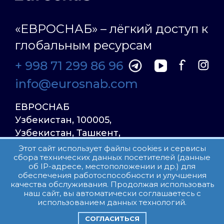
«ЕВРОСНАБ» – лёгкий доступ к
глобальным ресурсам
+ 998 71 299 86 96
info@eurosnab.com
ЕВРОСНАБ
Узбекистан, 100005,
Узбекистан, Ташкент,
Улица Фаргона Йули
Этот сайт использует файлы cookies и сервисы
сбора технических данных посетителей (данные
23, дом 31
об IP-адресе, местоположении и др.) для
обеспечения работоспособности и улучшения
качества обслуживания. Продолжая использовать
Все права защищены.
наш сайт, вы автоматически соглашаетесь с
Пользовательское соглашение
использованием данных технологий.
СОГЛАСИТЬСЯ