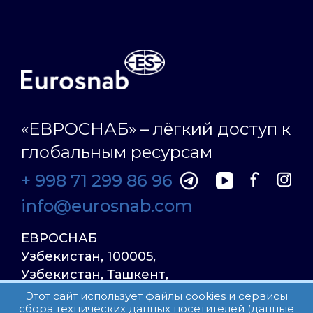
«ЕВРОСНАБ» – лёгкий доступ к
глобальным ресурсам
+ 998 71 299 86 96
info@eurosnab.com
ЕВРОСНАБ
Узбекистан, 100005,
Узбекистан, Ташкент,
Улица Фаргона Йули
Этот сайт использует файлы cookies и сервисы
сбора технических данных посетителей (данные
23, дом 31