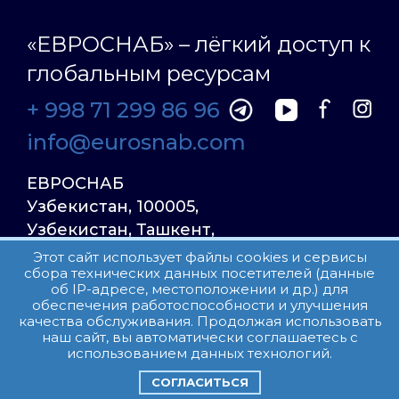
«ЕВРОСНАБ» – лёгкий доступ к
глобальным ресурсам
+ 998 71 299 86 96
info@eurosnab.com
ЕВРОСНАБ
Узбекистан, 100005,
Узбекистан, Ташкент,
Улица Фаргона Йули
Этот сайт использует файлы cookies и сервисы
сбора технических данных посетителей (данные
23, дом 31
об IP-адресе, местоположении и др.) для
обеспечения работоспособности и улучшения
качества обслуживания. Продолжая использовать
Все права защищены.
наш сайт, вы автоматически соглашаетесь с
Пользовательское соглашение
использованием данных технологий.
СОГЛАСИТЬСЯ