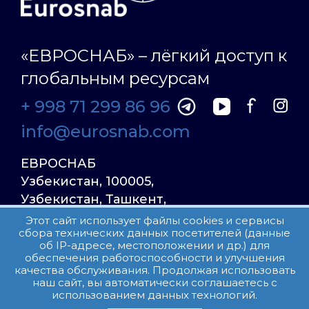
«ЕВРОСНАБ» – лёгкий доступ к
глобальным ресурсам
+ 998 71 299 86 96
info@eurosnab.com
ЕВРОСНАБ
Узбекистан, 100005,
Узбекистан, Ташкент,
Улица Фаргона Йули
Этот сайт использует файлы cookies и сервисы
сбора технических данных посетителей (данные
23, дом 31
об IP-адресе, местоположении и др.) для
обеспечения работоспособности и улучшения
качества обслуживания. Продолжая использовать
Все права защищены.
наш сайт, вы автоматически соглашаетесь с
Пользовательское соглашение
использованием данных технологий.