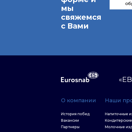
об
мы
свяжемся
с Вами
«ЕВ
О компании
Наши пр
История побед
Напиточные и
Вакансии
Кондитерские
Партнеры
Молочные из