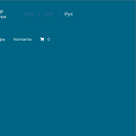
тр
Eng
CHI
Рус
зки
еры
Контакты
0