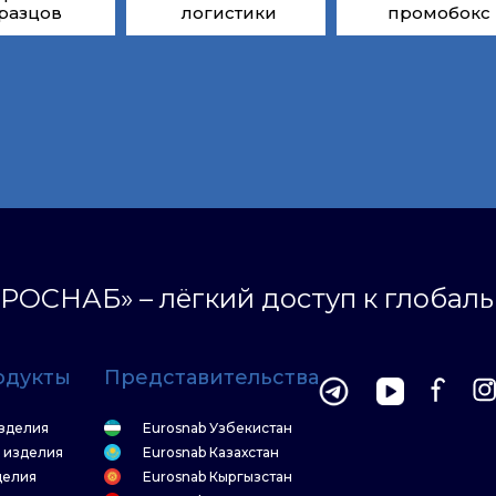
разцов
логистики
промобокс
РОСНАБ» – лёгкий доступ к глобал
одукты
Представительства
зделия
Eurosnab Узбекистан
 изделия
Eurosnab Казахстан
делия
Eurosnab Кыргызстан