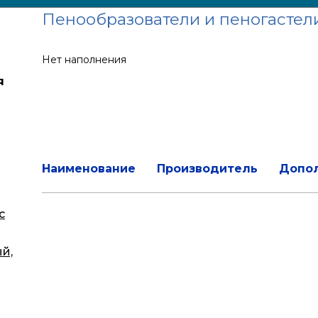
Пенообразователи и пеногастел
Нет наполнения
я
Наименование
Производитель
Допо
с
й,