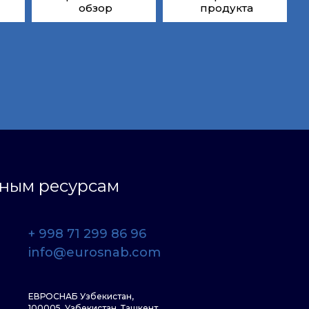
обзор
продукта
ьным ресурсам
+ 998 71 299 86 96
info@eurosnab.com
ЕВРОСНАБ Узбекистан,
100005, Узбекистан, Ташкент,