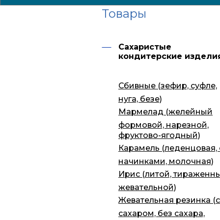
Товары
Сахаристые
кондитерские издели
Сбивные (зефир, суфле,
нуга, безе)
Мармелад (желейный
формовой, нарезной,
фруктово-ягодный)
Карамель (леденцовая, 
начинками, молочная)
Ирис (литой, тираженны
жевательной)
Жевательная резинка (с
сахаром, без сахара,