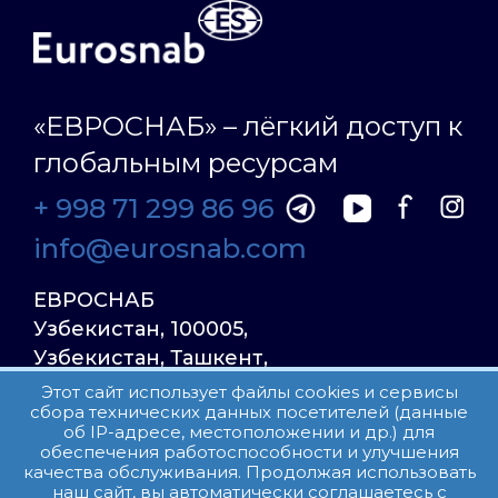
«ЕВРОСНАБ» – лёгкий доступ к
глобальным ресурсам
+ 998 71 299 86 96
info@eurosnab.com
ЕВРОСНАБ
Узбекистан, 100005,
Узбекистан, Ташкент,
Улица Фаргона Йули
Этот сайт использует файлы cookies и сервисы
сбора технических данных посетителей (данные
23, дом 31
об IP-адресе, местоположении и др.) для
обеспечения работоспособности и улучшения
качества обслуживания. Продолжая использовать
Все права защищены.
наш сайт, вы автоматически соглашаетесь с