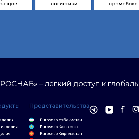
разцов
логистики
промобокс
РОСНАБ» – лёгкий доступ к глобал
одукты
Представительства
зделия
Eurosnab Узбекистан
 изделия
Eurosnab Казахстан
делия
Eurosnab Кыргызстан