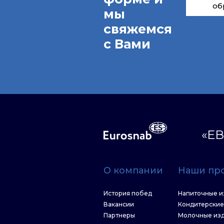
об
мы
свяжемся
с Вами
«ЕВ
О компании
Наши пр
История побед
Напиточные и
Вакансии
Кондитерские
Партнеры
Молочные из