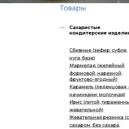
Товары
Сахаристые
кондитерские издели
Сбивные (зефир, суфле,
нуга, безе)
Мармелад (желейный
формовой, нарезной,
фруктово-ягодный)
Карамель (леденцовая, 
начинками, молочная)
Ирис (литой, тираженны
жевательной)
Жевательная резинка (с
сахаром, без сахара,