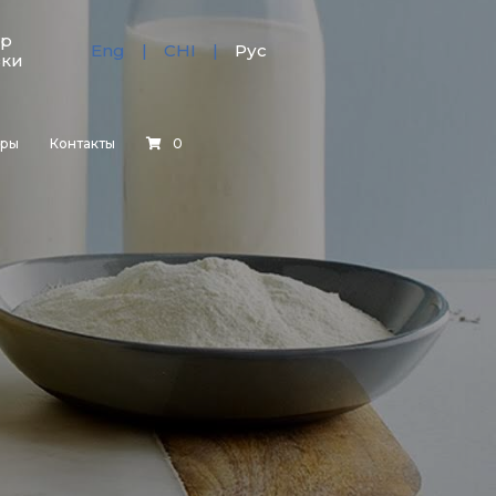
тр
Eng
CHI
Рус
зки
еры
Контакты
0