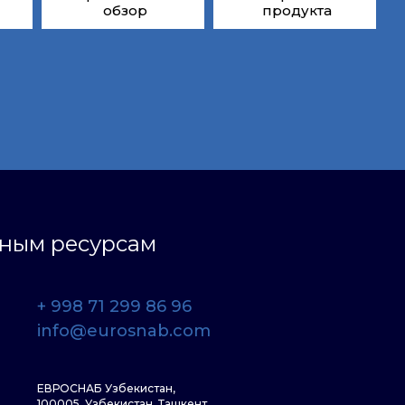
обзор
продукта
ьным ресурсам
+ 998 71 299 86 96
info@eurosnab.com
ЕВРОСНАБ Узбекистан,
100005, Узбекистан, Ташкент,