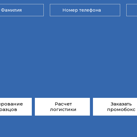
ирование
Расчет
Заказать
разцов
логистики
промобокс