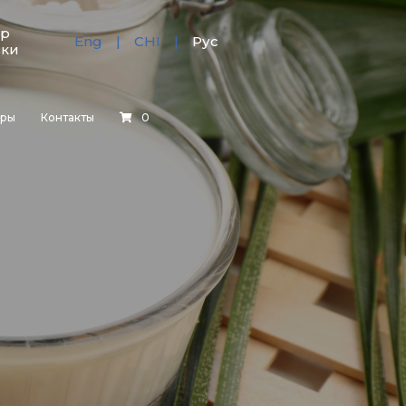
тр
Eng
CHI
Рус
зки
еры
Контакты
0