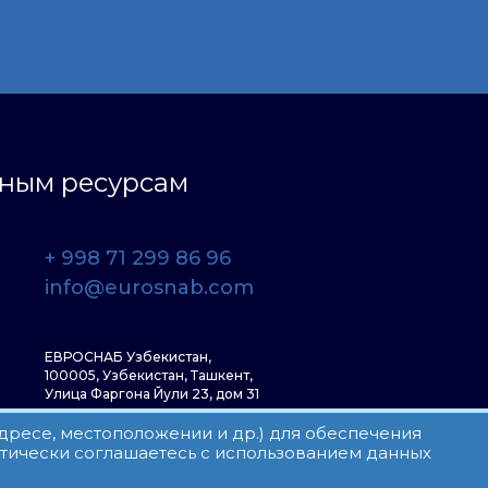
ьным ресурсам
+ 998 71 299 86 96
info@eurosnab.com
ЕВРОСНАБ Узбекистан,
100005, Узбекистан, Ташкент,
Улица Фаргона Йули 23, дом 31
адресе, местоположении и др.) для обеспечения
атически соглашаетесь с использованием данных