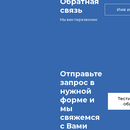
Обратная
связь
Мы вам перезвоним
Отправьте
запрос в
нужной
форме и
Тест
об
мы
свяжемся
с Вами