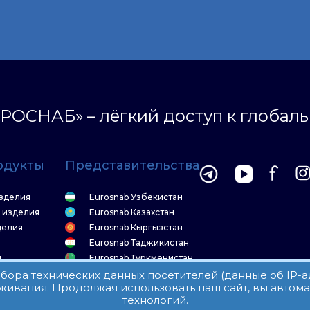
РОСНАБ» – лёгкий доступ к глобал
одукты
Представительства
зделия
Eurosnab Узбекистан
 изделия
Eurosnab Казахстан
делия
Eurosnab Кыргызстан
Eurosnab Таджикистан
я
Eurosnab Туркменистан
а
 сбора технических данных посетителей (данные об IP-
живания. Продолжая использовать наш сайт, вы автом
технологий.