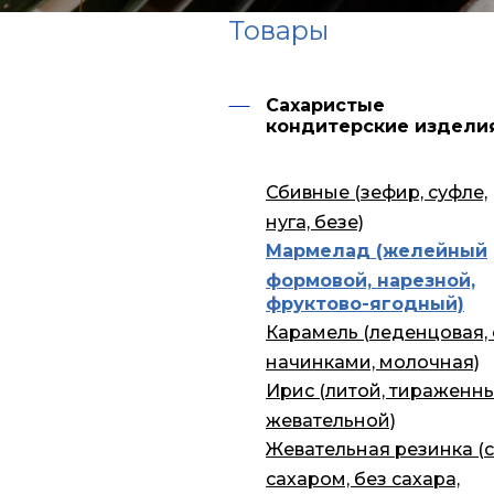
Товары
Сахаристые
кондитерские издели
Сбивные (зефир, суфле,
нуга, безе)
Мармелад (желейный
формовой, нарезной,
фруктово-ягодный)
Карамель (леденцовая, 
начинками, молочная)
Ирис (литой, тираженны
жевательной)
Жевательная резинка (с
сахаром, без сахара,