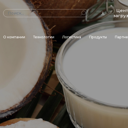
Цен
загру
О компании
Технологии
Логистика
Продукты
Партн