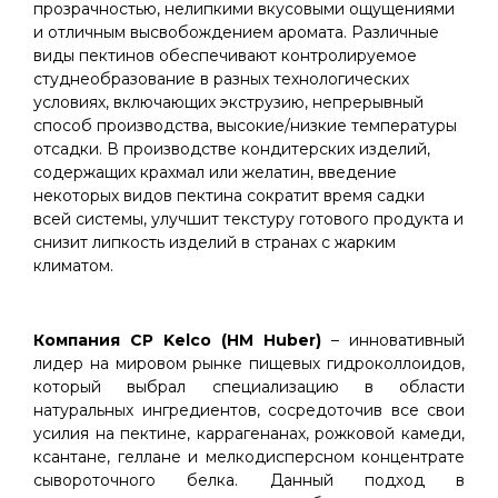
прозрачностью, нелипкими вкусовыми ощущениями
и отличным высвобождением аромата. Различные
виды пектинов обеспечивают контролируемое
студнеобразование в разных технологических
условиях, включающих экструзию, непрерывный
способ производства, высокие/низкие температуры
отсадки. В производстве кондитерских изделий,
содержащих крахмал или желатин, введение
некоторых видов пектина сократит время садки
всей системы, улучшит текстуру готового продукта и
снизит липкость изделий в странах с жарким
климатом.
Компания СP Kelco (HM Huber)
– инновативный
лидер на мировом рынке пищевых гидроколлоидов,
который выбрал специализацию в области
натуральных ингредиентов, сосредоточив все свои
усилия на пектине, каррагенанах, рожковой камеди,
ксантане, геллане и мелкодисперсном концентрате
сывороточного белка. Данный подход в