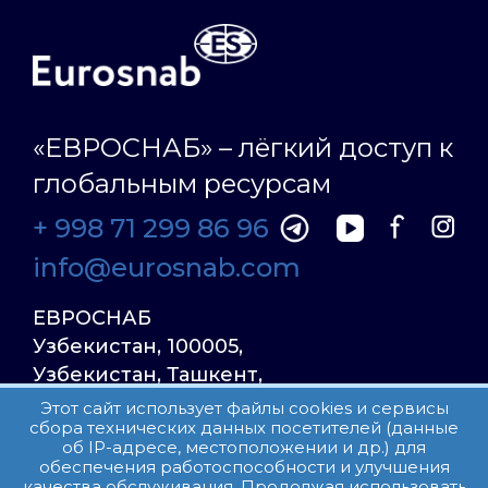
«ЕВРОСНАБ» – лёгкий доступ к
глобальным ресурсам
+ 998 71 299 86 96
info@eurosnab.com
ЕВРОСНАБ
Узбекистан, 100005,
Узбекистан, Ташкент,
Улица Фаргона Йули
Этот сайт использует файлы cookies и сервисы
сбора технических данных посетителей (данные
23, дом 31
об IP-адресе, местоположении и др.) для
обеспечения работоспособности и улучшения
качества обслуживания. Продолжая использовать