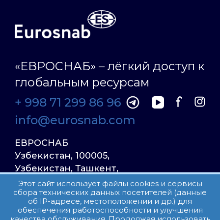
«ЕВРОСНАБ» – лёгкий доступ к
глобальным ресурсам
+ 998 71 299 86 96
info@eurosnab.com
ЕВРОСНАБ
Узбекистан, 100005,
Узбекистан, Ташкент,
Улица Фаргона Йули
Этот сайт использует файлы cookies и сервисы
сбора технических данных посетителей (данные
23, дом 31
об IP-адресе, местоположении и др.) для
обеспечения работоспособности и улучшения
качества обслуживания. Продолжая использовать