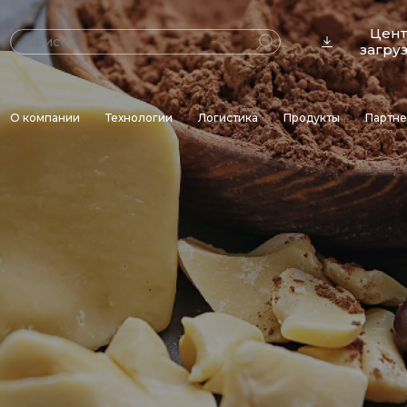
Цен
загру
О компании
Технологии
Логистика
Продукты
Партн