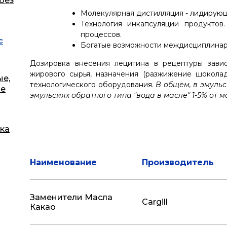
без
Молекулярная дистилляция - лидирую
Технология инкапсуляции продуктов
процессов.
с
Богатые возможности междисциплина
Дозировка внесения лецитина в рецептуры завис
жирового сырья, назначения (разжижение шоколад
ые,
технологического оборудования.
В общем, в эмульс
ые
эмульсиях обратного типа "вода в масле" 1-5% от 
ка
Наименование
Производитель
Заменители Масла
Cargill
Какао