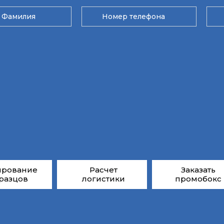
ирование
Расчет
Заказать
разцов
логистики
промобокс