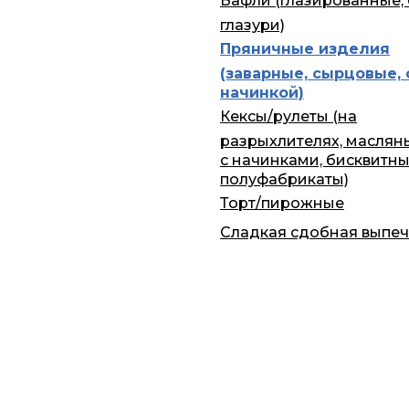
Вафли (глазированные, 
глазури)
Пряничные изделия
(заварные, сырцовые, 
начинкой)
Кексы/рулеты (на
разрыхлителях, маслян
с начинками, бисквитн
полуфабрикаты)
Торт/пирожные
Сладкая сдобная выпеч