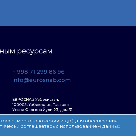
ьным ресурсам
+ 998 71 299 86 96
info@eurosnab.com
ЕВРОСНАБ Узбекистан,
100005, Узбекистан, Ташкент,
Улица Фаргона Йули 23, дом 31
адресе, местоположении и др.) для обеспечения
атически соглашаетесь с использованием данных