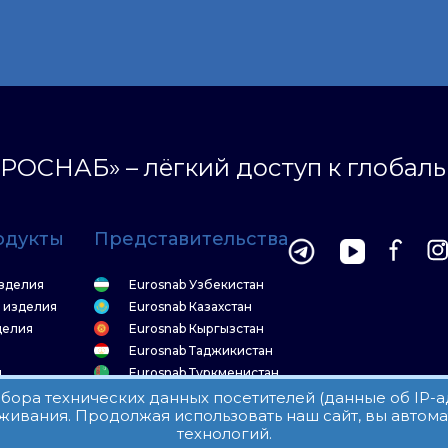
РОСНАБ» – лёгкий доступ к глобал
одукты
Представительства
зделия
Eurosnab Узбекистан
 изделия
Eurosnab Казахстан
делия
Eurosnab Кыргызстан
Eurosnab Таджикистан
я
Eurosnab Туркменистан
а
 сбора технических данных посетителей (данные об IP-
живания. Продолжая использовать наш сайт, вы автом
технологий.