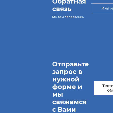
Обратная
связь
Мы вам перезвоним
Отправьте
запрос в
нужной
форме и
Тест
об
мы
свяжемся
с Вами