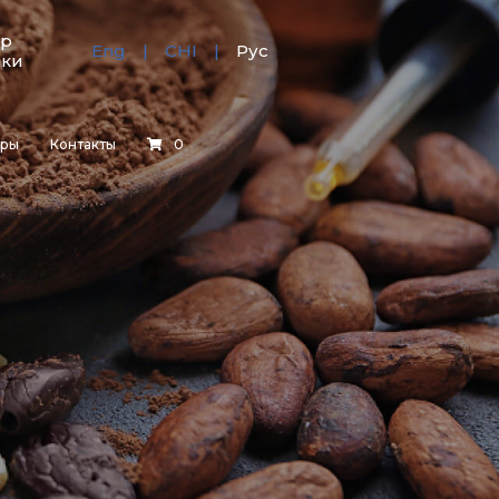
тр
Eng
CHI
Рус
зки
еры
Контакты
0