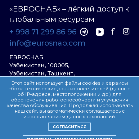
«ЕВРОСНАБ» – лёгкий доступ к
глобальным ресурсам
+ 998 71 299 86 96
info@eurosnab.com
ЕВРОСНАБ
Узбекистан, 100005,
Узбекистан, Ташкент,
Улица Фаргона Йули
Этот сайт использует файлы cookies и сервисы
сбора технических данных посетителей (данные
23, дом 31
об IP-адресе, местоположении и др.) для
обеспечения работоспособности и улучшения
качества обслуживания. Продолжая использовать
Все права защищены.
наш сайт, вы автоматически соглашаетесь с
Пользовательское соглашение
использованием данных технологий.
СОГЛАСИТЬСЯ