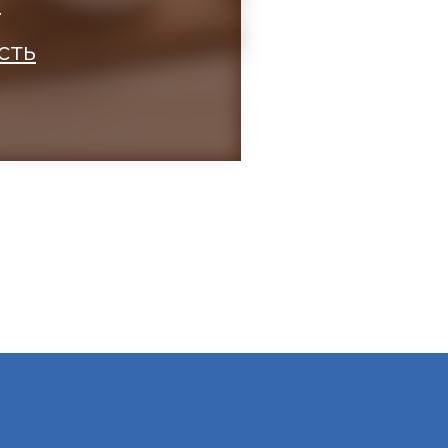
а
сть