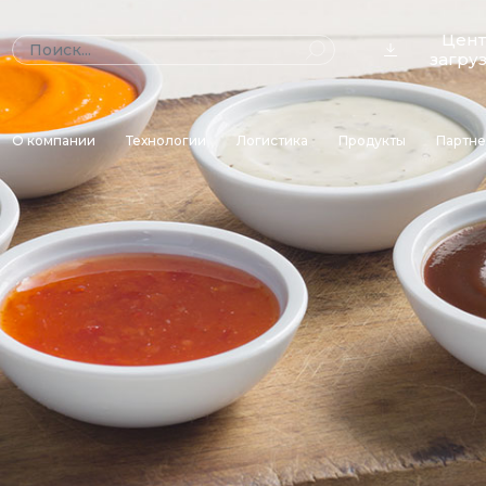
Цен
загру
О компании
Технологии
Логистика
Продукты
Партн