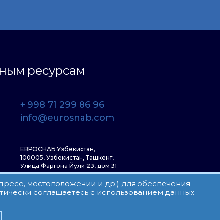
ьным ресурсам
+ 998 71 299 86 96
info@eurosnab.com
ЕВРОСНАБ Узбекистан,
100005, Узбекистан, Ташкент,
Улица Фаргона Йули 23, дом 31
адресе, местоположении и др.) для обеспечения
атически соглашаетесь с использованием данных