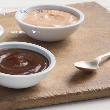
тр
Eng
CHI
Рус
зки
еры
Контакты
0