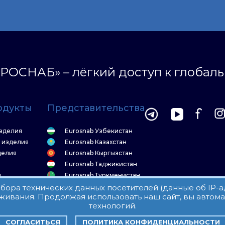
РОСНАБ» – лёгкий доступ к глобал
одукты
Представительства
зделия
Eurosnab Узбекистан
 изделия
Eurosnab Казахстан
делия
Eurosnab Кыргызстан
Eurosnab Таджикистан
я
Eurosnab Туркменистан
а
 сбора технических данных посетителей (данные об IP-
живания. Продолжая использовать наш сайт, вы автом
технологий.
ользовательское соглашение
СОГЛАСИТЬСЯ
ПОЛИТИКА КОНФИДЕНЦИАЛЬНОСТИ