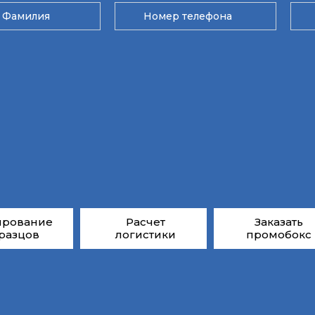
ирование
Расчет
Заказать
разцов
логистики
промобокс