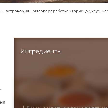
и
Гастрономия
Мясопереработка
Горчица, уксус, м
Ингредиенты
ы
ция