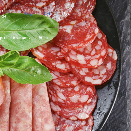
тр
Eng
CHI
Рус
зки
еры
Контакты
0