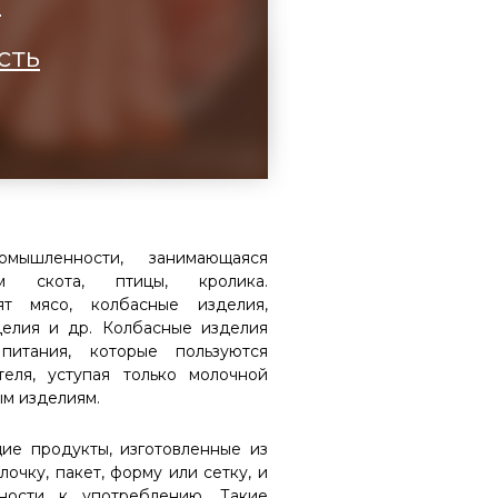
а
сть
мышленности, занимающаяся
м скота, птицы, кролика.
ят мясо, колбасные изделия,
делия и др. Колбасные изделия
питания, которые пользуются
еля, уступая только молочной
ым изделиям.
е продукты, изготовленные из
чку, пакет, форму или сетку, и
ности к употреблению. Такие