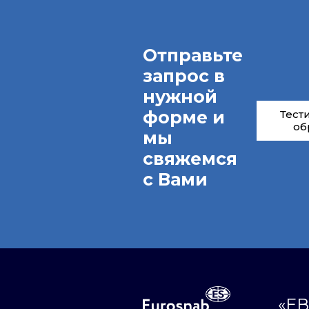
Отправьте
запрос в
нужной
форме и
Тест
об
мы
свяжемся
с Вами
«ЕВ