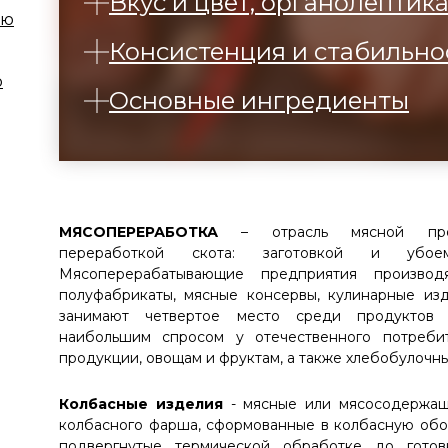
Вкус и цвет, органолептик
ию
Консистенция и стабильно
ю
Основные ингредиенты
МЯСОПЕРЕРАБОТКА
– отрасль мясной про
переработкой скота: заготовкой и убое
Мясоперерабатывающие предприятия производ
полуфабрикаты, мясные консервы, кулинарные из
занимают четвертое место среди продуктов 
наибольшим спросом у отечественного потребит
продукции, овощам и фруктам, а также хлебобулочн
Колбасные изделия
- мясные или мясосодержащи
колбасного фарша, сформованные в колбасную оболо
подвергнутые термической обработке до готов