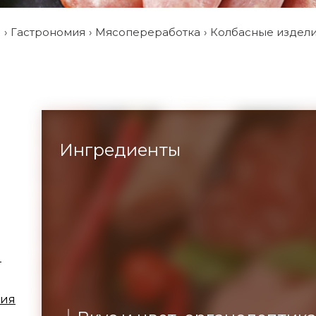
и
Гастрономия
Мясопереработка
Колбасные издел
Ингредиенты
ы
ция