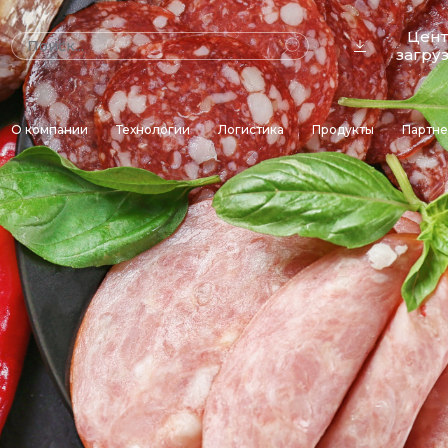
Цен
загру
О компании
Технологии
Логистика
Продукты
Партн