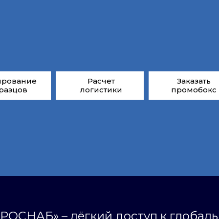
ирование
Расчет
Заказать
разцов
логистики
промобокс
РОСНАБ» – лёгкий доступ к глобал