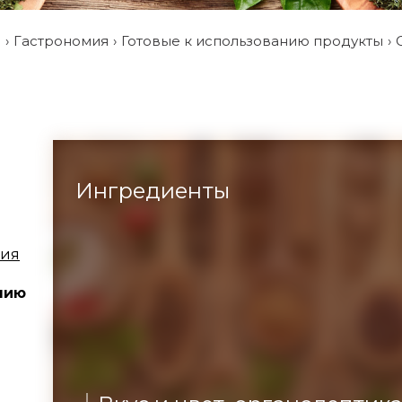
и
Гастрономия
Готовые к использованию продукты
Ингредиенты
ция
нию