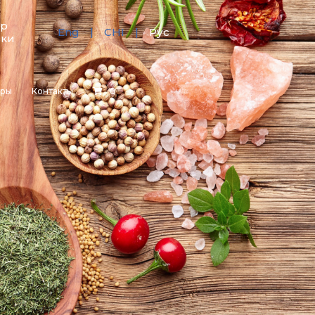
тр
Eng
CHI
Рус
зки
еры
Контакты
0