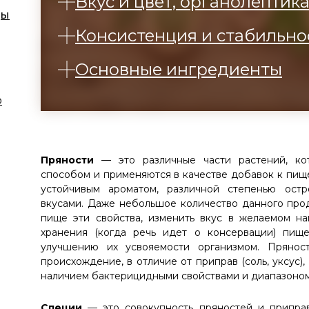
Вкус и цвет, органолептик
ды
Консистенция и стабильно
Основные ингредиенты
ю
Пряности
— это различные части растений, к
способом и применяются в качестве добавок к пи
устойчивым ароматом, различной степенью остр
вкусами. Даже небольшое количество данного про
пище эти свойства, изменить вкус в желаемом на
хранения (когда речь идет о консервации) пище
улучшению их усвояемости организмом. Прянос
происхождение, в отличие от приправ (соль, уксус),
наличием бактерицидными свойствами и диапазоно
Специи
— это совокупность пряностей и припра