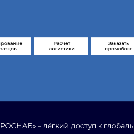
ирование
Расчет
Заказать
разцов
логистики
промобокс
РОСНАБ» – лёгкий доступ к глобал