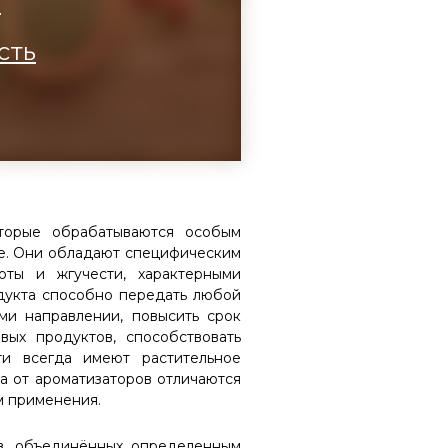
а
сть
оторые обрабатываются особым
ще. Они обладают специфическим
оты и жгучести, характерными
дукта способно передать любой
ми направлении, повысить срок
вых продуктов, способствовать
ти всегда имеют растительное
 а от ароматизаторов отличаются
м применения.
в, объединённых определенным