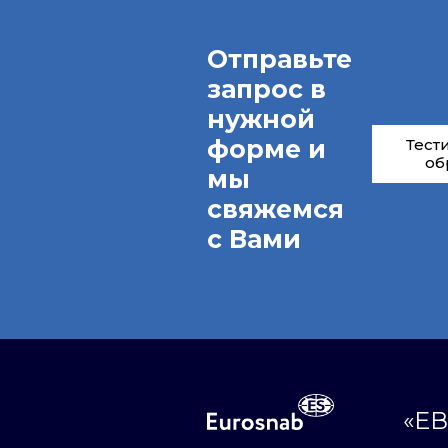
Отправьте
запрос в
нужной
форме и
Тест
об
мы
свяжемся
с Вами
«ЕВ