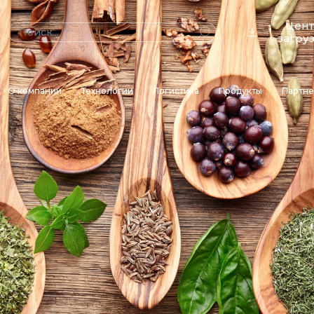
Цен
загру
О компании
Технологии
Логистика
Продукты
Партн