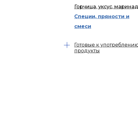
Горчица, уксус, марина
Специи, пряности и
смеси
Готовые к употреблени
продукты