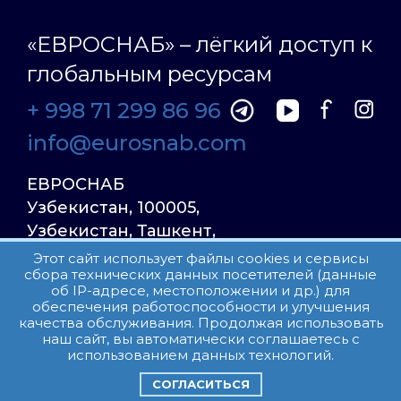
«ЕВРОСНАБ» – лёгкий доступ к
глобальным ресурсам
+ 998 71 299 86 96
info@eurosnab.com
ЕВРОСНАБ
Узбекистан, 100005,
Узбекистан, Ташкент,
Улица Фаргона Йули
Этот сайт использует файлы cookies и сервисы
сбора технических данных посетителей (данные
23, дом 31
об IP-адресе, местоположении и др.) для
обеспечения работоспособности и улучшения
качества обслуживания. Продолжая использовать
Все права защищены.
наш сайт, вы автоматически соглашаетесь с
Пользовательское соглашение
использованием данных технологий.
СОГЛАСИТЬСЯ