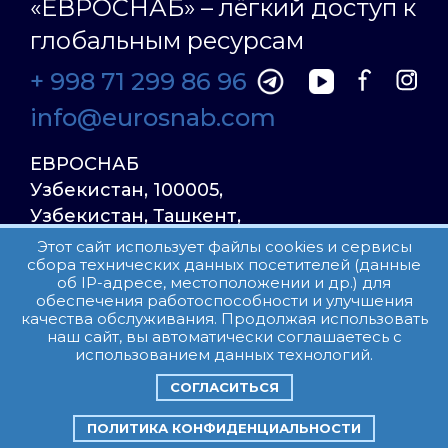
«ЕВРОСНАБ» – лёгкий доступ к
глобальным ресурсам
+ 998 71 299 86 96
info@eurosnab.com
ЕВРОСНАБ
Узбекистан, 100005,
Узбекистан, Ташкент,
Улица Фаргона Йули
Этот сайт использует файлы cookies и сервисы
сбора технических данных посетителей (данные
23, дом 31
об IP-адресе, местоположении и др.) для
обеспечения работоспособности и улучшения
качества обслуживания. Продолжая использовать
Все права защищены.
наш сайт, вы автоматически соглашаетесь с
Пользовательское соглашение
использованием данных технологий.
СОГЛАСИТЬСЯ
ПОЛИТИКА КОНФИДЕНЦИАЛЬНОСТИ