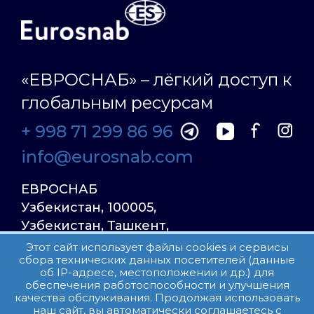
«ЕВРОСНАБ» – лёгкий доступ к
глобальным ресурсам
+ 998 71 299 86 96
info@eurosnab.com
ЕВРОСНАБ
Узбекистан, 100005,
Узбекистан, Ташкент,
Улица Фаргона Йули
Этот сайт использует файлы cookies и сервисы
сбора технических данных посетителей (данные
23, дом 31
об IP-адресе, местоположении и др.) для
обеспечения работоспособности и улучшения
качества обслуживания. Продолжая использовать
Все права защищены.
наш сайт, вы автоматически соглашаетесь с