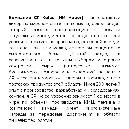
Компания СP Kelco (HM Huber)
– инновативный
лидер на мировом рынке пищевых гидроколлоидов,
который выбрал специализацию в области
натуральных ингредиентов, сосредоточив все свои
усилия на пектине, каррагенанах, рожковой камеди,
ксантане, геллане и мелкодисперсном концентрате
сывороточного белка. Данный подход в
совокупности с тщательным выбором и строгим
контролем сырья (цитрусовые выжимки,
биополимеры, водоросли и сыворотка) позволили
CP Kelco стать мировым лидером в производстве и
поставках продуктов этой области. Имея 200-летний
опыт в производстве, разработках и исследованиях,
компания CP Kelco уверенно занимает 1-ое место в
мире по объемам производства КМЦ, пектина и
ксантановой камеди, имеет многочисленные
награды за передовые достижения в области
пищевых технологий