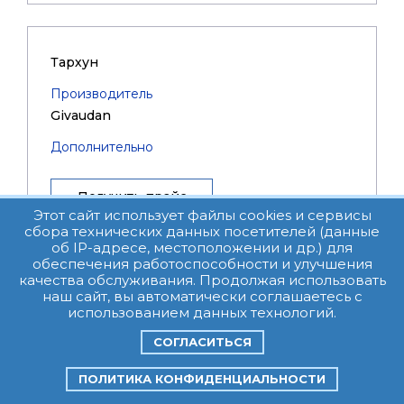
Тархун
Производитель
Givaudan
Дополнительно
Получить прайс
Этот сайт использует файлы cookies и сервисы
сбора технических данных посетителей (данные
об IP-адресе, местоположении и др.) для
обеспечения работоспособности и улучшения
качества обслуживания. Продолжая использовать
наш сайт, вы автоматически соглашаетесь с
Томат
использованием данных технологий.
Производитель
СОГЛАСИТЬСЯ
Givaudan
ПОЛИТИКА КОНФИДЕНЦИАЛЬНОСТИ
Дополнительно