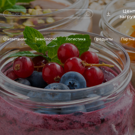
Цен
загру
О компании
Технологии
Логистика
Продукты
Партн