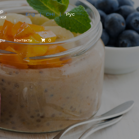
тр
Eng
CHI
Рус
зки
еры
Контакты
0