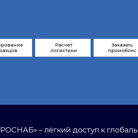
ирование
Расчет
Заказать
разцов
логистики
промобокс
РОСНАБ» – лёгкий доступ к глобал