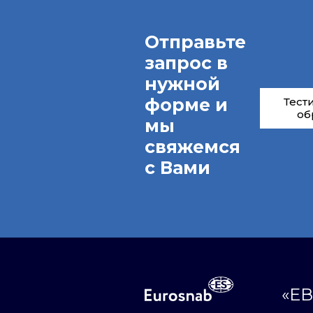
Отправьте
запрос в
нужной
форме и
Тест
об
мы
свяжемся
с Вами
«ЕВ