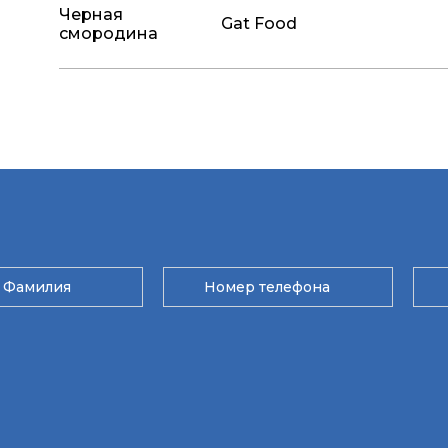
Черная
Gat Food
смородина