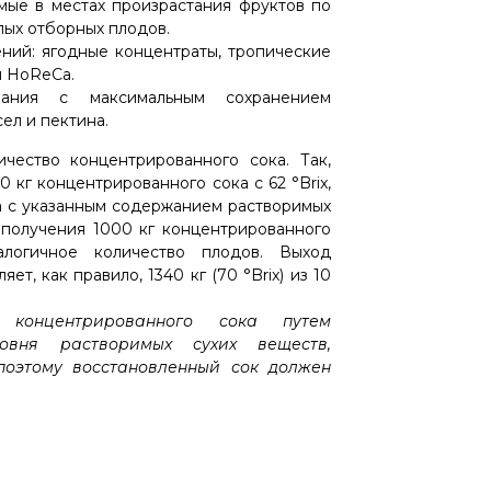
мые в местах произрастания фруктов по
лых отборных плодов.
ний: ягодные концентраты, тропические
я HoReCa.
вания с максимальным сохранением
ел и пектина.
чество концентрированного сока. Так,
 кг концентрированного сока с 62 °Brix,
ка с указанным содержанием растворимых
я получения 1000 кг концентрированного
алогичное количество плодов. Выход
т, как правило, 1340 кг (70 °Brix) из 10
 концентрированного сока путем
вня растворимых сухих веществ,
поэтому восстановленный сок должен