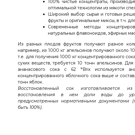
100% чистые концентраты, производи
оптимальной технологии из мякоти спе
Широкий выбор сырья и готовых реше
фрукты и оригинальные миксы, в т.ч. дл
Современные методы концетриро
натуральных флавоноидов, эфирных мас
Из разных плодов фруктов получают разное коли
например, из 1000 кг апельсинов получают около 100
т.е. для получения 1000 кг концентрированного со
сухих веществ, требуется 10 тонн апельсинов. Дл
ананасового сока с 62 °Brix используется ан
концентрированного яблочного сока выше и составляе
тонн яблок.
Восстановленный сок изготавливается из
восстановления в нем доли воды до уро
предусмотренных нормативными документами (
быть 100%).