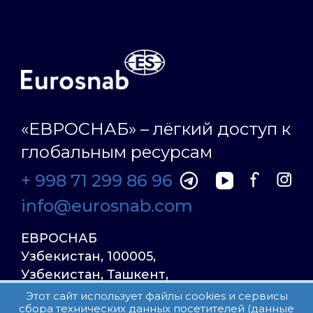
«ЕВРОСНАБ» – лёгкий доступ к
глобальным ресурсам
+ 998 71 299 86 96
info@eurosnab.com
ЕВРОСНАБ
Узбекистан, 100005,
Узбекистан, Ташкент,
Улица Фаргона Йули
Этот сайт использует файлы cookies и сервисы
сбора технических данных посетителей (данные
23, дом 31