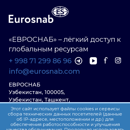
«ЕВРОСНАБ» – лёгкий доступ к
глобальным ресурсам
+ 998 71 299 86 96
info@eurosnab.com
ЕВРОСНАБ
Узбекистан, 100005,
Узбекистан, Ташкент,
Улица Фаргона Йули
Этот сайт использует файлы cookies и сервисы
сбора технических данных посетителей (данные
23, дом 31
об IP-адресе, местоположении и др.) для
обеспечения работоспособности и улучшения
качества обслуживания. Продолжая использовать