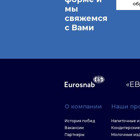
об
мы
свяжемся
с Вами
«ЕВ
О компании
Наши пр
История побед
Напиточные и
Вакансии
Кондитерские
Партнеры
Молочные из