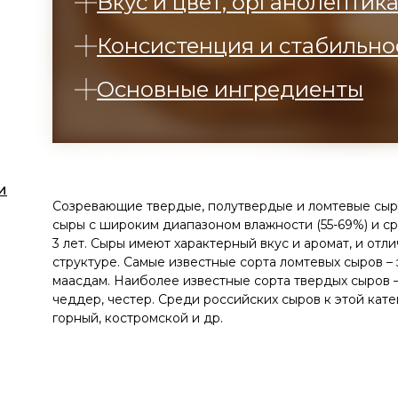
Вкус и цвет, органолептик
Консистенция и стабильно
Основные ингредиенты
и
Созревающие твердые, полутвердые и ломтевые сыр
сыры с широким диапазоном влажности (55-69%) и ср
3 лет. Сыры имеют характерный вкус и аромат, и отл
структуре. Самые известные сорта ломтевых сыров – э
маасдам. Наиболее известные сорта твердых сыров –
чеддер, честер. Среди российских сыров к этой кате
горный, костромской и др.