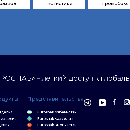
разцов
логистики
промобокс
РОСНАБ» – лёгкий доступ к глобал
одукты
Представительства
зделия
Eurosnab Узбекистан
 изделия
Eurosnab Казахстан
делия
Eurosnab Кыргызстан