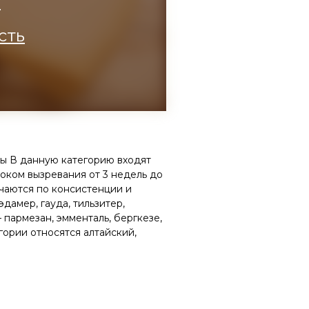
а
сть
ы В данную категорию входят
оком вызревания от 3 недель до
ичаются по консистенции и
дамер, гауда, тильзитер,
 пармезан, эмменталь, бергкезе,
гории относятся алтайский,