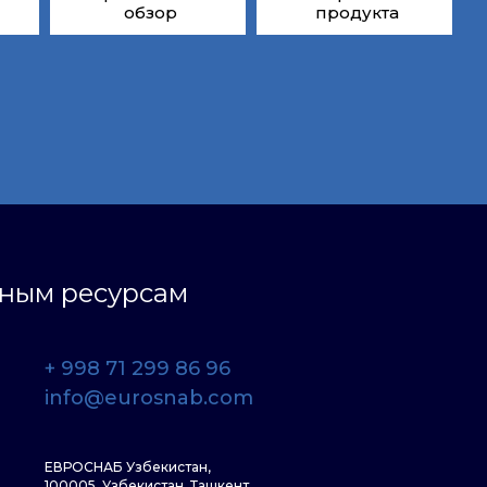
обзор
продукта
ьным ресурсам
+ 998 71 299 86 96
info@eurosnab.com
ЕВРОСНАБ Узбекистан,
100005, Узбекистан, Ташкент,