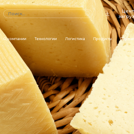
Цен
загру
О компании
Технологии
Логистика
Продукты
Партн