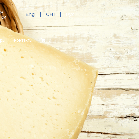
тр
Eng
CHI
Рус
зки
еры
Контакты
0