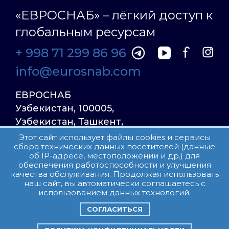
«ЕВРОСНАБ» – лёгкий доступ к
глобальным ресурсам
+ 998 71 299 86 96
info@eurosnab.com
ЕВРОСНАБ
Узбекистан, 100005,
Узбекистан, Ташкент,
Улица Фаргона Йули
Этот сайт использует файлы cookies и сервисы
сбора технических данных посетителей (данные
23, дом 31
об IP-адресе, местоположении и др.) для
обеспечения работоспособности и улучшения
качества обслуживания. Продолжая использовать
Все права защищены.
наш сайт, вы автоматически соглашаетесь с
Пользовательское соглашение
использованием данных технологий.
СОГЛАСИТЬСЯ