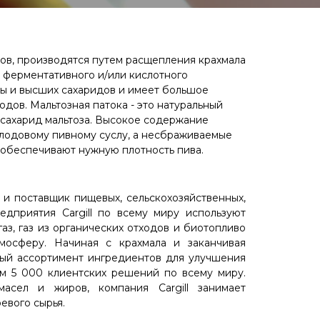
ов, производятся путем расщепления крахмала
м ферментативного и/или кислотного
озы и высших сахаридов и имеет большое
одов. Мальтозная патока - это натуральный
исахарид мальтоза. Высокое содержание
солодовому пивному суслу, а несбраживаемые
 обеспечивают нужную плотность пива.
и поставщик пищевых, сельскохозяйственных,
дприятия Cargill по всему миру используют
аз, газ из органических отходов и биотопливо
мосферу. Начиная с крахмала и заканчивая
ный ассортимент ингредиентов для улучшения
чем 5 000 клиентских решений по всему миру.
асел и жиров, компания Cargill занимает
 соевого сырья.