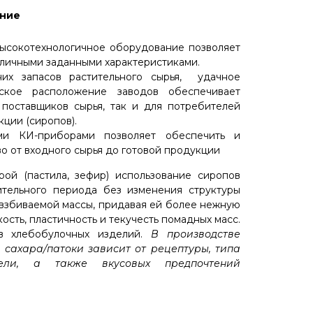
ение
ысокотехнологичное оборудование позволяет
зличными заданными характеристиками.
них запасов растительного сырья, удачное
еское расположение заводов обеспечивает
поставщиков сырья, так и для потребителей
ции (сиропов).
ми КИ-приборами позволяет обеспечить и
о от входного сырья до готовой продукции
ой (пастила, зефир) использование сиропов
тельного периода без изменения структуры
взбиваемой массы, придавая ей более нежную
ость, пластичность и текучесть помадных масс.
в хлебобулочных изделий.
В производстве
сахара/патоки зависит от рецептуры, типа
тели, а также вкусовых предпочтений