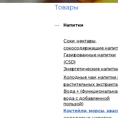
Товары
Напитки
Соки, нектары,
сокосодержащие напит
Газированные напитки
(CSD)
Энергетические напитк
Холодные чаи, напитки
растительных экстракта
Вода + (функциональна
вода с добавленной
пользой)
Коктейли, морсы, квас
солодовые напитки