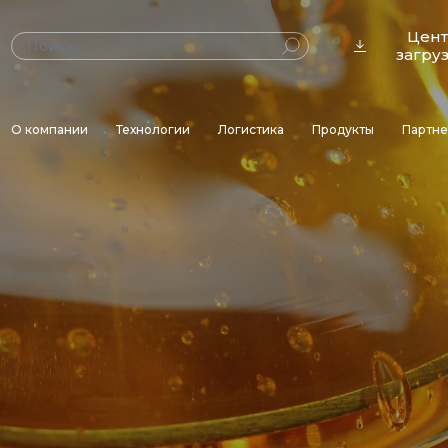
Цен
загру
О компании
Технологии
Логистика
Продукты
Партн