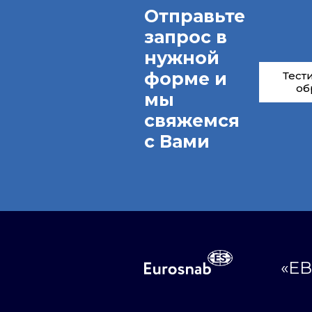
Отправьте
запрос в
нужной
форме и
Тест
об
мы
свяжемся
с Вами
«ЕВ