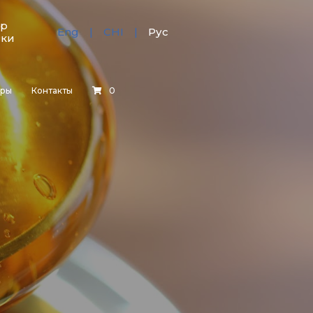
тр
Eng
CHI
Рус
зки
еры
Контакты
0