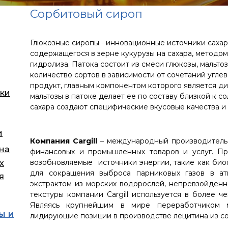
Сорбитовый сироп
Глюкозные сиропы - инновационные источники сахар
содержащегося в зерне кукурузы на сахара, методо
гидролиза. Патока состоит из смеси глюкозы, мальт
количество сортов в зависимости от сочетаний углев
продукт, главным компонентом которого является д
ки
мальтозы в патоке делает ее по составу близкой к 
сахара создают специфические вкусовые качества и
и
Компания Cargill
– международный производитель 
 на
финансовых и промышленных товаров и услуг. Пре
возобновляемые источники энергии, такие как биог
х
для сокращения выброса парниковых газов в ат
я
экстрактом из морских водорослей, непревзойден
текстуры компании Cargill используется в более 
Являясь крупнейшим в мире переработчиком м
ы и
лидирующие позиции в производстве лецитина из