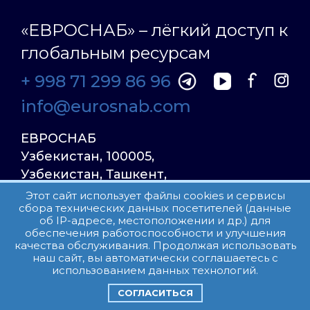
«ЕВРОСНАБ» – лёгкий доступ к
глобальным ресурсам
+ 998 71 299 86 96
info@eurosnab.com
ЕВРОСНАБ
Узбекистан, 100005,
Узбекистан, Ташкент,
Улица Фаргона Йули
Этот сайт использует файлы cookies и сервисы
сбора технических данных посетителей (данные
23, дом 31
об IP-адресе, местоположении и др.) для
обеспечения работоспособности и улучшения
качества обслуживания. Продолжая использовать
Все права защищены.
наш сайт, вы автоматически соглашаетесь с
Пользовательское соглашение
использованием данных технологий.
СОГЛАСИТЬСЯ