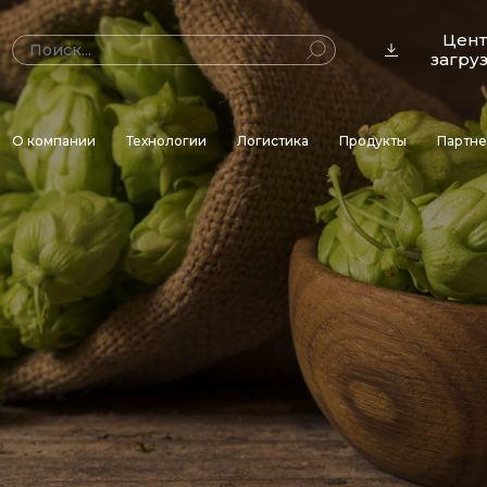
Цен
загру
О компании
Технологии
Логистика
Продукты
Партн