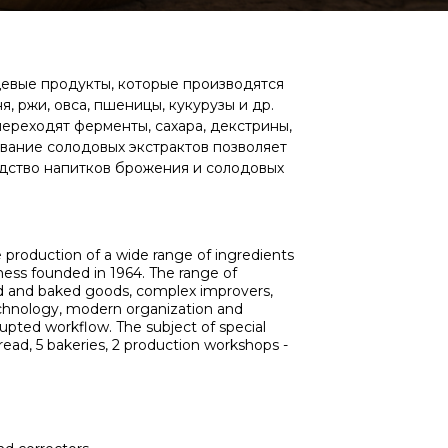
щевые продукты, которые производятся
я, ржи, овса, пшеницы, кукурузы и др.
переходят ферменты, сахара, декстрины,
вание солодовых экстрактов позволяет
одство напитков брожения и солодовых
e production of a wide range of ingredients
iness founded in 1964. The range of
ad and baked goods, complex improvers,
echnology, modern organization and
pted workflow. The subject of special
bread, 5 bakeries, 2 production workshops -