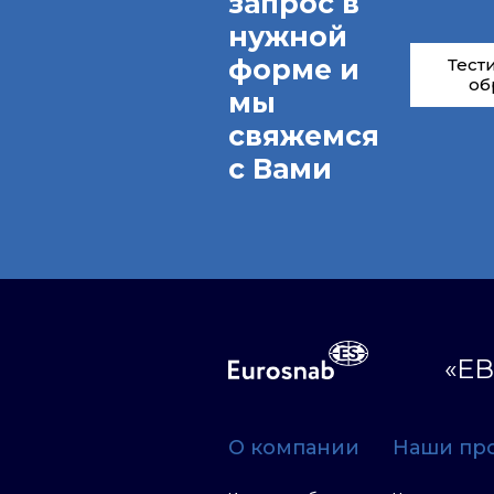
запрос в
нужной
форме и
Тест
об
мы
свяжемся
с Вами
«ЕВ
О компании
Наши пр