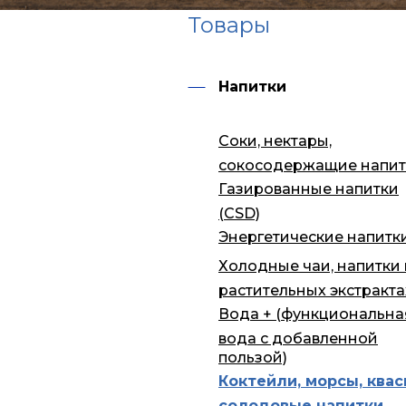
Товары
Напитки
Соки, нектары,
сокосодержащие напит
Газированные напитки
(CSD)
Энергетические напитк
Холодные чаи, напитки
растительных экстракта
Вода + (функциональна
вода с добавленной
пользой)
Коктейли, морсы, квас
солодовые напитки