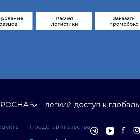
ирование
Расчет
Заказать
разцов
логистики
промобокс
РОСНАБ» – лёгкий доступ к глобал
одукты
Представительства