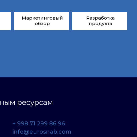
Маркетинговый
Разработка
обзор
продукта
ьным ресурсам
+ 998 71 299 86 96
info@eurosnab.com