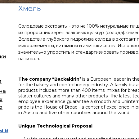
Хмель
Солодовые экстракты - это на 100% натуральные пи
из проросших зерен злаковых культур (солода): ячмен
Вследствие глубокого гидролиза солода в экстракт 
микроэлементы, витамины и аминокислоты. Использо
значительно упростить и стандартизировать произв
ки
напитков.
The company "Backaldrin
" is a European leader in th
и
for the bakery and confectionery industry. A family bus
products includes more than 400 items: mixes for bre
 на
starter cultures and many other products. The latest t
х
employee experience guarantee a smooth and uninterru
pride is the House of Bread - a center of excellence in 
я
in Austria and five other countries around the world.
Unique Technological Proposal
ы и