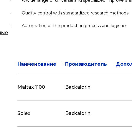
·
A wide range of universal and specialized improvers a
·
Quality control with standardized research methods
·
Automation of the production process and logistics
мые
Наименование
Производитель
Допо
Maltax 1100
Backaldrin
Solex
Backaldrin