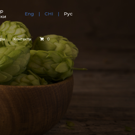
тр
Eng
CHI
Рус
зки
еры
Контакты
0